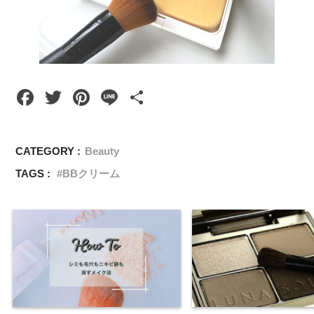
F
T
Pi
Li
共
a
wi
nt
n
有
c
tt
er
e
CATEGORY :
Beauty
e
er
e
TAGS :
BBクリーム
b
st
o
o
k