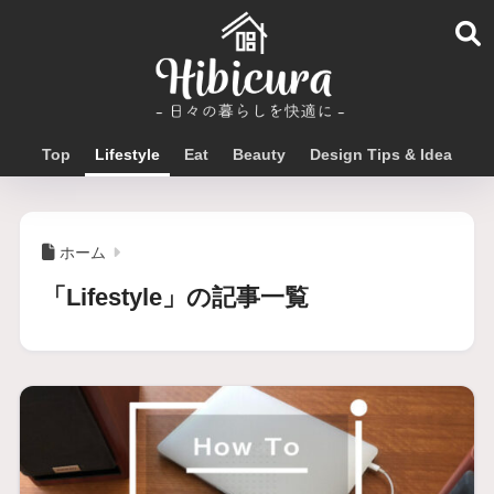
Top
Lifestyle
Eat
Beauty
Design Tips & Idea
ホーム
「Lifestyle」の記事一覧